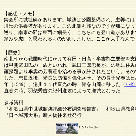
【感想・メモ】
集会所に城址碑があります。城跡は公園整備され、主郭には
川氏の供養塔があります。この北側も郭なのですが畑になっ
巡り、南東の郭は東西に細長く、こちらにも登山道がありま
窪みや虎口と思われるものがありました。ここが大手なんで
【歴史】
南北朝から戦国時代にかけて有田・日高・牟婁郡主要部を支
は甲斐武田氏の一族といわれ、武田三郎忠長がこの地に住み
羅探題より牟婁の芳養荘を治める事が許されたという。その
した。忠長没後、光長は防備を強化させ、その長子光春は日
年（1549）、湯川１１代直光の時、館を山麓に移した（
小松
直春の時、羽柴秀吉の紀州進攻によって廃城となった。
参考資料
『和歌山県中世城館跡詳細分布調査報告書』 和歌山県教育
『日本城郭大系』新人物往来社発行
ＴＯＰページへ