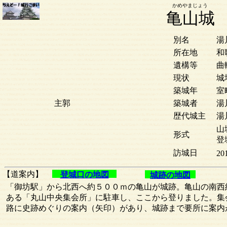
かめやまじょう
亀山城
別名
湯
所在地
和
遺構等
曲
現状
城
築城年
室
主郭
築城者
湯
歴代城主
湯
山
形式
登
訪城日
20
【道案内】
登城口の地図
城跡の地図
「御坊駅」から北西へ約５００ｍの亀山が城跡。亀山の南西
ある「丸山中央集会所」に駐車し、ここから登りました。集
路に史跡めぐりの案内（矢印）があり、城跡まで要所に案内