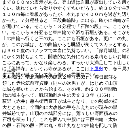
まで８００ｍの表示がある。登山道は岩肌が露出している所
くい。濡れていたら滑りやすくて怖いだろう。約３０分で主
１００ｍ毎に看板があったが、本丸まで４００ｍを過ぎた辺
かった。７分程登ると「三段曲輪跡」に出る。確かに曲輪が
が開けている。そこから１３分程で「石踏の段」へ。ここか
い。そこから８分登ると東曲輪で立派な石垣がある。そこか
上の曲輪へ行くと三の丸。ここにも石垣がある。更に二の丸
が、このお城は、どの曲輪からも眺望が良くてスカッとする
は３６０度のパノラマで本当に気持ちいい。「保月城址」の
にかく気持ちよくて、開放的な気分になれる素晴らしいお城
こちにあって、かなり楽しめる。すっかり大満足して下山し
に「興禅寺」というお寺があるが、ここは
下屋敷
で、春日局
【歴史】
る。水堀が残っていて落ち着いた雰囲気でいい。
黒井城は、南北朝時代の建武２年（1335）、春日部荘を
領した赤松筑前守貞範（則村の次男）が、はじめて山頂
に城を築いたことから始まる。その後、約２００年間数
代の城主をへて、戦国動乱さ中の天文２３年（1554）、
荻野（赤井）悪右衛門直正が城主となり、せの勢威の拡
大とともに、全面的に大改修の手を加えたのが現在の黒
井城跡です。山頂の本城部分には、荒々しい野面積みの
石垣を積み上げ、これを囲んで中腹には三段曲輪・太鼓
の段・石踏の段・西の丸・東出丸などの曲輪を配して防