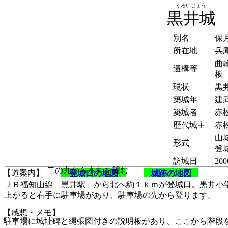
くろいじょう
黒井城
別名
保
所在地
兵
曲
遺構等
板
現状
黒
築城年
建武
築城者
赤
歴代城主
赤
山
形式
登
訪城日
200
二の丸から本丸を望む
【道案内】
登城口の地図
城跡の地図
ＪＲ福知山線「黒井駅」から北へ約１ｋｍが登城口。黒井小
上がると右手に駐車場があり、駐車場の先から登ります。
【感想・メモ】
駐車場に城址碑と縄張図付きの説明板があり、ここから階段