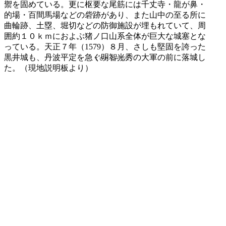
禦を固めている。更に枢要な尾筋には千丈寺・龍が鼻・
的場・百間馬場などの砦跡があり、また山中の至る所に
曲輪跡、土塁、堀切などの防御施設が埋もれていて、周
囲約１０ｋｍにおよぶ猪ノ口山系全体が巨大な城塞とな
っている。天正７年（1579）８月、さしも堅固を誇った
黒井城も、丹波平定を急ぐ明智光秀の大軍の前に落城し
ＴＯＰページへ
た。（現地説明板より）