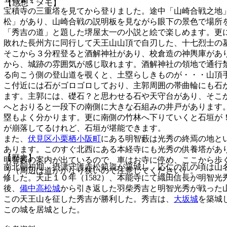
【感想・メモ】
宝積寺の三重塔を見てから登りました。途中「山崎合戦之地
松」があり、山崎合戦の説明板を見ながら眼下の景色で場所
「秀吉の道」と題した堺屋太一の小説と絵で楽しめます。更
敗れた長州方に同行して天王山山頂で自刃した、十七烈士の
そこから３分程登ると酒解神社があり、校倉造の神輿庫があ
から、城跡の雰囲気が感じ取れます。酒解神社の領地で通行
る向こう側の登山道を覗くと、土塁らしきものが・・・山頂
こ付近には石がゴロゴロしており、主郭周囲の帯曲輪にも石
ます。主郭には、礎石？と思わせる石や天守台があり、そこ
へとおりると一段下の南側に大きな石組みの井戸があります
塁もよく分かります。更に南側の竹林へ下りていくと石垣が
が崩落してるけれど、石垣が堪能できます。
また、
伏見区小栗栖小阪町
にある明智藪は光秀の終焉の地と
あります。このすぐ北西にある本経寺にも光秀の供養塔があ
【歴史】
明智藪の案内が出ているので、車はお寺に停め、ここから歩
南北朝初期、摂津守護赤松範資が築城し、応仁の乱の頃は山
う（周辺は道がかなり狭いので注意してください）。
修した。天正１０年（1582）、本能寺にて織田信長が明智光
後、
備中高松城
から引き返した羽柴秀吉と明智光秀が戦った
この天王山を征した秀吉が勝利した。秀吉は、
大坂城
を築城
この城を居城とした。