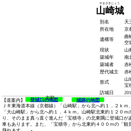
やまざきじょう
山崎城
別名
天
所在地
京
曲
遺構等
空
現状
山
築城年
南
築城者
赤
歴代城主
赤
山城
形式
宝
訪城日
201
主郭
登城口の地図
【道案内】
城跡の地図
ＪＲ東海道本線（京都線）「山崎駅」から北へ約１．２ｋｍ
「大山崎駅」から北へ約１．４ｋｍ。山崎駅北東約１２０ｍ
り、そのまま真っ直ぐ進んだ「宝積寺」の北東隅に登城口が
車もあります。また、「宝積寺」から北東約４００ｍの「観
登れます。