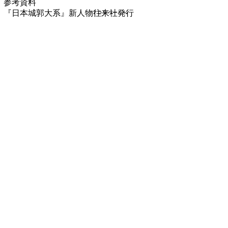
参考資料
『日本城郭大系』新人物往来社発行
ＴＯＰページへ