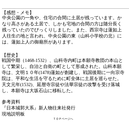
【感想・メモ】
中央公園の一角や、住宅の合間に土居が残っています。か
なり高さがある土居で、しかも宅地の合間の方は随分長く
残っていたのでびっくりしました。また、西宗寺は蓮如上
人往生の地と言われ、中央公園の東（山科小学校の北）に
は、蓮如上人の御廟所があります。
【歴史】
戦国中期（1468-1532）、山科寺内町は本願寺教団の本山と
して繁栄し、自治と自衛の町として形成された。山科本願
寺は、文明１０年(1478)蓮如が創建し、戦国後期に一向宗寺
院は、平和な生活を守るために町全体に土居を巡らせた。
天文元年(1532)、延暦寺宗徒や法華宗徒の攻撃を受け落城
し、本願寺は大坂石山に移転した。
参考資料
『日本城郭大系』新人物往来社発行
現地説明板
ＴＯＰページへ