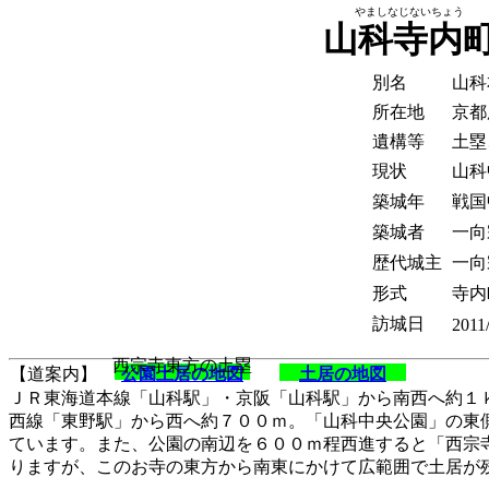
やましなじないちょう
山科寺内
別名
山科
所在地
京都
遺構等
土塁
現状
山科
築城年
戦国中
築城者
一向
歴代城主
一向
形式
寺内
訪城日
2011
西宗寺東方の土塁
【道案内】
公園土居の地図
土居の地図
ＪＲ東海道本線「山科駅」・京阪「山科駅」から南西へ約１
西線「東野駅」から西へ約７００ｍ。「山科中央公園」の東
ています。また、公園の南辺を６００ｍ程西進すると「西宗
りますが、このお寺の東方から南東にかけて広範囲で土居が