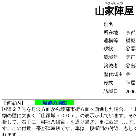
やまがじんや
山家陣屋
別名
所在地
京都
遺構等
模擬
現状
谷霊
築城年
天正1
築城者
谷出
歴代城主
谷
形式
陣屋
訪城日
2006
【道案内】
城跡の地図
国道２７号を丹波方面から綾部市街方面へ西進した場合、「
物の壁に大きく「山家城５００ｍ」の表示が出ています。そ
折して、右手に「郷社八幡宮」を通り過ぎ、更に西進します
す。この付近一帯が陣屋跡です。車は、模擬門の付近、もし
れます。