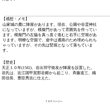
【感想・メモ】
山家城の麓に陣屋があります。現在、公園や谷霊神社
になっていますが、模擬門があって雰囲気を作ってい
ます。模擬門の左脇を真っ直ぐ進むと右手に空堀があ
ります。明瞭な空掘で、途中は通路のため埋められち
ゃっていますが、その先は竪堀となって落ちていま
す。
【歴史】
天正１０年(1582)、谷出羽守衛友が陣屋を設置した。
谷氏は、近江国甲賀郡谷郷から起こり、斉藤道三、織
田信長、豊臣秀吉に仕えた。
ＴＯＰページへ