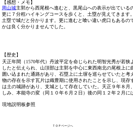
【感想・メモ】
周山城
主郭から西尾根へ進むと、黒尾山への表示が出ている
更に７分程ハイキングコースを歩くと、土塁が見えてきます
土塁で城だと分かります。更に進むと喰い違い虎口もあるの
かは良く分かりませんでした。
【歴史】
天正年間（1570年代）丹波平定を命じられた明智光秀が若
したと伝えられ、山頂部は主郭を中心に東西南北の尾根上に
囲い込まれた通路があり、石塁上に土塀を巡らせていたと考
物の存在を示す瓦片は織豊期に使用されたことを示し、現存
は土の城跡があり、支城として存在していた。天正９年８月
しみ、本能寺の変（同１０年６月２日）後の同１２年２月に
現地説明板参照
ＴＯＰページへ