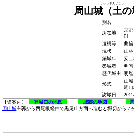
しゅうざんじょう
周山城（土の
別名
京都
所在地
町
遺構等
曲輪
現状
山林
築城年
安土
築城者
明智
歴代城主
明智
山城
形式
周山
訪城日
2011
【道案内】
登城口の地図
城跡の地図
周山城
主郭から西尾根経由で黒尾山方面へ進むと堀切から７