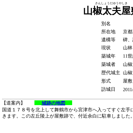
さんしょうだゆうやしき
山椒太夫屋
別名
所在地
京都
遺構等
碑、
現状
山林
築城年
11
築城者
山椒
歴代城主
山椒
形式
屋敷
訪城日
2011
【道案内】
城跡の地図
国道１７８号を北上して舞鶴市から宮津市へ入ってすぐ左手
きます。この左丘陵上が屋敷跡で、付近余白に駐車しました