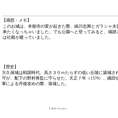
【感想・メモ】
このお城は、本能寺の変が起きた際、細川忠興とガラシャ夫
来たくなっちゃいました。でも公園へと登ってみると、城跡
は社殿が建っていました。
【歴史】
大久保城は戦国時代、高さ３０ｍたらずの低い丘陵に築城さ
守が、配下の野村将監に守らせた。天正７年（1579）、織
軍による丹後攻めの際、落城した。
ＴＯＰページへ