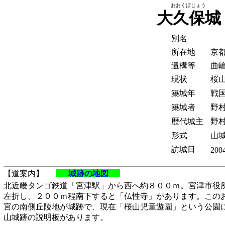
おおくぼじょう
大久保城
別名
所在地
京
遺構等
曲
現状
桜
築城年
戦
築城者
野
歴代城主
野
形式
山
訪城日
2004
【道案内】
城跡の地図
北近畿タンゴ鉄道「宮津駅」から西へ約８００ｍ。宮津市役
左折し、２００ｍ程南下すると「仏性寺」があります。この
宮の南側丘陵地が城跡で、現在「桜山児童遊園」という公園
山城跡の説明板があります。