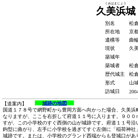
くみはまじょう
久美浜城
別名
松
所在地
京
遺構等
曲
現状
久
築城年
築城者
松
歴代城主
松
形式
山
訪城日
2004
城跡の地図
【道案内】
国道１７８号で網野町から豊岡方面へ向かった場合、久美浜
なりますが、ここを右折して府道１１号に入ります。９００
すが、この小学校のすぐ西側の山が城跡です。府道１１号沿
鉤型に曲がり、左手に小学校を過ぎてすぐ左側に「稲荷神社
城跡です。または、小学校のグランド西端からも登城口があ