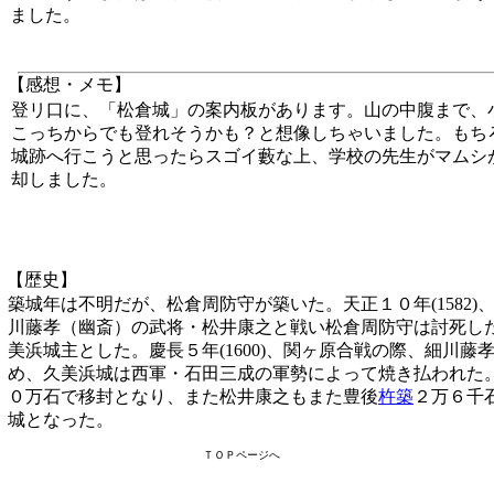
ました。
【感想・メモ】
登リ口に、「松倉城」の案内板があります。山の中腹まで、
こっちからでも登れそうかも？と想像しちゃいました。もち
城跡へ行こうと思ったらスゴイ藪な上、学校の先生がマムシ
却しました。
【歴史】
築城年は不明だが、松倉周防守が築いた。天正１０年(1582
川藤孝（幽斎）の武将・松井康之と戦い松倉周防守は討死し
美浜城主とした。慶長５年(1600)、関ヶ原合戦の際、細川
め、久美浜城は西軍・石田三成の軍勢によって焼き払われた
０万石で移封となり、また松井康之もまた豊後
杵築
２万６千
城となった。
ＴＯＰページへ