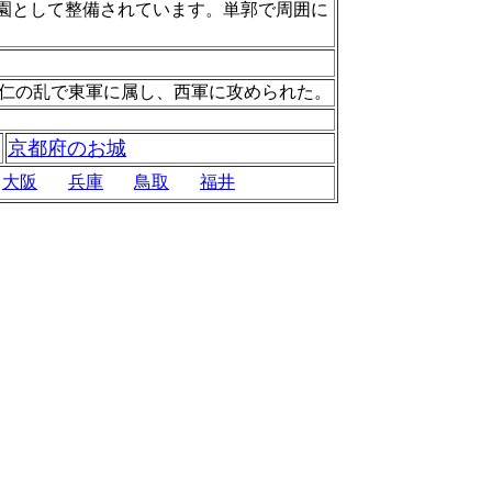
公園として整備されています。単郭で周囲に
は、応仁の乱で東軍に属し、西軍に攻められた。
京都府のお城
大阪
兵庫
鳥取
福井