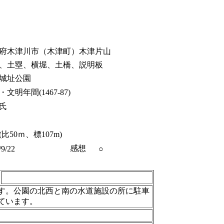
府木津川市（木津町）木津片山
、土塁、横堀、土橋、説明板
城址公園
文明年間(1467-87)
氏
比50ｍ、標107m)
感想
/9/22
○
す。公園の北西と南の水道施設の所に駐車
ています。