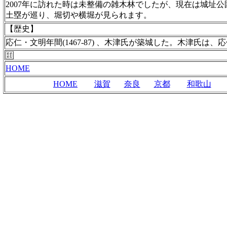
2007年に訪れた時は未整備の雑木林でしたが、現在は城址
土塁が巡り、堀切や横堀が見られます。
【歴史】
応仁・文明年間(1467-87) 、木津氏が築城した。木津氏
HOME
HOME
滋賀
奈良
京都
和歌山