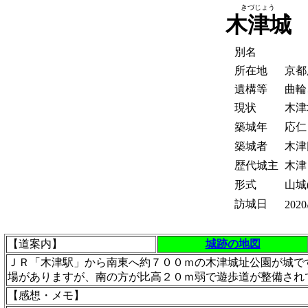
きづじょう
木津城
別名
所在地
京都
遺構等
曲輪
現状
木津
築城年
応仁・
築城者
木津
歴代城主
木津
形式
山城(
訪城日
2020
【道案内】
城跡の地図
ＪＲ「木津駅」から南東へ約７００ｍの木津城址公園が城で
場がありますが、南の方が比高２０ｍ弱で遊歩道が整備され
【感想・メモ】