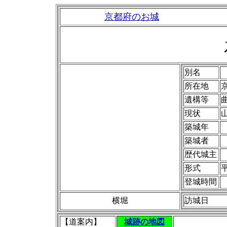
京都府のお城
別名
所在地
遺構等
現状
築城年
築城者
歴代城主
形式
登城時間
横堀
訪城日
【道案内】
城跡の地図