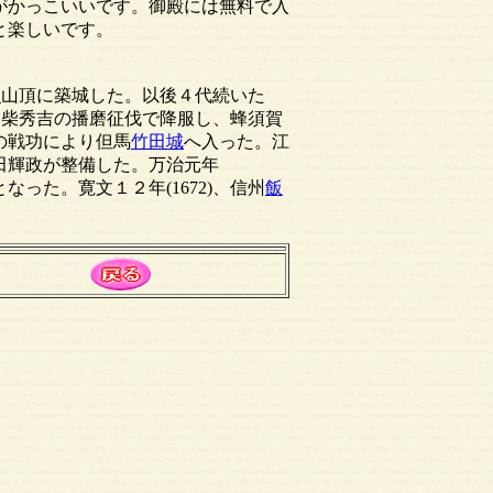
がかっこいいです。御殿には無料で入
と楽しいです。
山
山頂に築城した。以後４代続いた
た羽柴秀吉の播磨征伐で降服し、蜂須賀
の戦功により但馬
竹田城
へ入った。江
田輝政が整備した。万治元年
った。寛文１２年(1672)、信州
飯