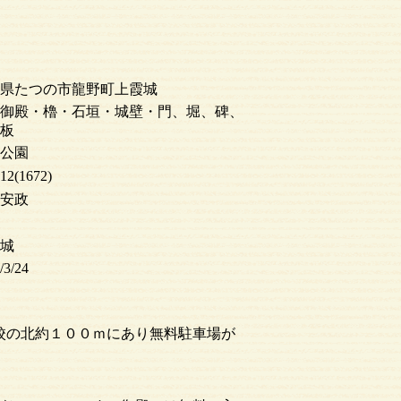
県たつの市龍野町上霞城
御殿・櫓・石垣・城壁・門、堀、碑、
板
公園
2(1672)
安政
城
/3/24
校の北約１００ｍにあり無料駐車場が