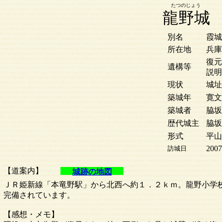
たつのじょう
龍野城
別名
霞城
所在地
兵庫
復元
遺構等
説明
現状
城址
築城年
寛文1
築城者
脇坂
歴代城主
脇坂
形式
平山
2007
訪城日
【道案内】
城跡の地図
ＪＲ姫新線「本竜野駅」から北西へ約１．２ｋｍ。龍野小学
完備されています。
【感想・メモ】