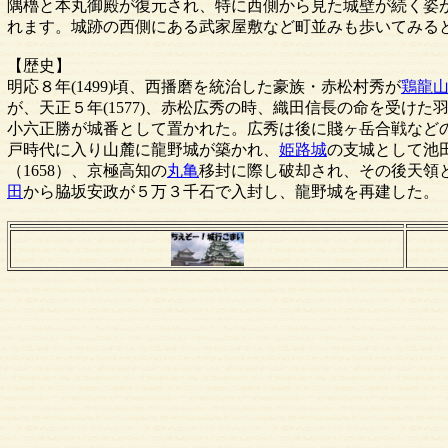
隅櫓と本丸御殿が復元され、特に西側から見た城壁が続く姿
れます。城跡の西側にある武家屋敷など町並みも歩いてみる
【歴史】
明応８年(1499)頃、西播磨を統治した豪族・赤松村秀が
鶏龍
が、天正５年(1577)、赤松広秀の時、織田信長の命を受け
小六正勝が城番として置かれた。広秀は後に賤ヶ岳合戦など
戸時代に入り山麓に龍野城が築かれ、
姫路城
の支城として池
（1658）、京極高知の
丸亀
移封に際し破却され、その後天領とな
田
から脇坂安政が５万３千石で入封し、龍野城を再建した。