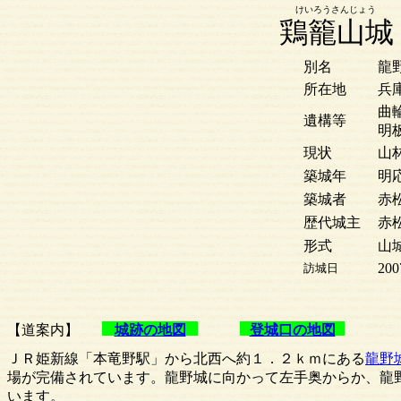
けいろうさんじょう
鶏籠山城
別名
龍
所在地
兵
曲
遺構等
明
現状
山
築城年
明応
築城者
赤
歴代城主
赤
形式
山
200
訪城日
【道案内】
城跡の地図
登城口の地図
ＪＲ姫新線「本竜野駅」から北西へ約１．２ｋｍにある
龍野
場が完備されています。龍野城に向かって左手奥からか、龍
います。