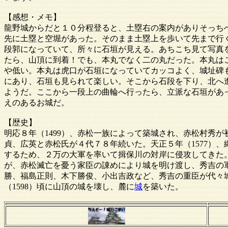
【感想・メモ】
龍野城からだと１０分程登ると、土塁右の案内がありそっち
先に土塁と空堀があった。そのまま土塁上を歩いて先まで行
段郭になっていて、所々に石垣が見える。あちこち見て写真
たら、山頂に到着！でも、本丸でなく二の丸だった。本丸は
や低い。本丸は虎口が石垣になっていてカッコよく、城址碑
にあり、石垣も見られて楽しい。そこから石段を下り、北へ
ようだ。ここから一段上の曲輪へ行ったら、立派な石垣があ
えのあるお城だ。
【歴史】
明応８年（1499）、赤松一族によって築城され、赤松村秀
貞、広英と赤松氏が４代７８年続いた。天正５年（1577）
するため、２万の大軍を率いて揖保川の対岸に侵攻してきた
が、赤松滅亡を憂う家臣の諌めにより城を明け渡し、秀吉の
勝、福島正則、木下勝俊、小出吉政など、秀吉の重臣が代々
（1598）頃に山頂の城を壊し、麓に
城
を築いた。