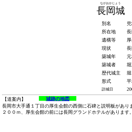
ながおかじょう
長岡城
別名
兜
所在地
長
遺構等
厚
現状
長
築城年
元
築城者
堀
歴代城主
堀
形式
平
20
訪城日
城跡の地図
【道案内】
長岡市大手通１丁目の厚生会館の西側に石碑と説明板があり
２００ｍ、厚生会館の前には長岡グランドホテルがあります