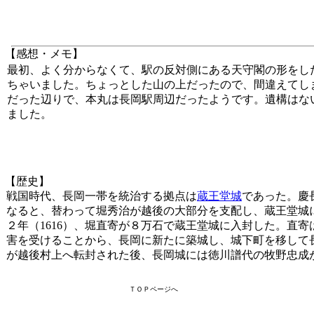
【感想・メモ】
最初、よく分からなくて、駅の反対側にある天守閣の形をし
ちゃいました。ちょっとした山の上だったので、間違えてし
だった辺りで、本丸は長岡駅周辺だったようです。遺構はな
ました。
【歴史】
戦国時代、長岡一帯を統治する拠点は
蔵王堂城
であった。慶長
なると、替わって堀秀治が越後の大部分を支配し、蔵王堂城
２年（1616）、堀直寄が８万石で蔵王堂城に入封した。直
害を受けることから、長岡に新たに築城し、城下町を移して
が越後村上へ転封された後、長岡城には徳川譜代の牧野忠成
ＴＯＰページへ