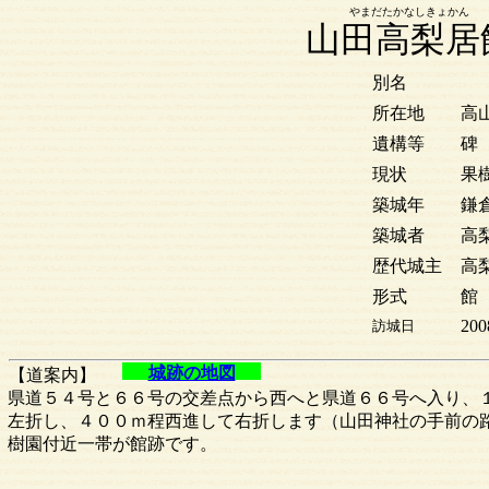
やまだたかなしきょかん
山田高梨居
別名
所在地
高
遺構等
碑
現状
果
築城年
鎌
築城者
高
歴代城主
高
形式
館
200
訪城日
城跡の地図
【道案内】
県道５４号と６６号の交差点から西へと県道６６号へ入り、
左折し、４００ｍ程西進して右折します（山田神社の手前の
樹園付近一帯が館跡です。