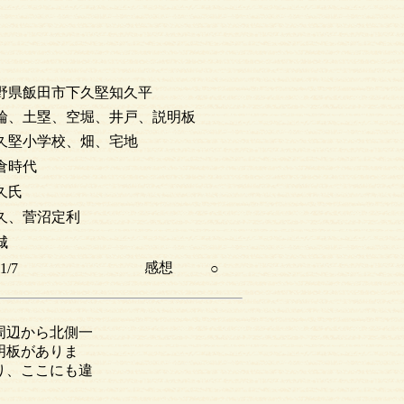
野県飯田市下久堅知久平
輪、土塁、空堀、井戸、説明板
久堅小学校、畑、宅地
倉時代
久氏
久、菅沼定利
城
感想
1/7
○
周辺から北側一
明板がありま
り、ここにも違