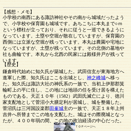
【感想・メモ】
小学校の南西にある諏訪神社やその南から城域だったよう
で、小学校や保育園も城域です。あちこちに本丸まで○ｍ
という標柱が立っており、それに従うと一巡できるように
なっています。土塁や空堀が散在していますが、保育園の
西側には立派な空堀が残っています。本丸は農園や宅地に
なっていますが、土塁が残っています。その北側の墓地や
社も曲輪です。本丸から北西の民家には殿様井戸が残って
います。
【歴史】
鎌倉時代始めに知久氏が築城した。武田信玄が東海地方へ
進軍した際、知久氏はここを出城とし、
神之峰城
へ移っ
た。知久氏は諏訪大社の神氏系の一族で、当初上伊那郡箕
輪町上の平に住し、この地には地頭の任を受け居を構えた
ものである。天正１０年（1582）武田氏滅亡により、徳川
家支配地として菅沼小大膳定利が居城し、城を整備した。
菅沼氏は三河国設楽郡
田峯城
主の一族で、天正１８年上州
吉井へ所替までこの地を支配した。城はその際廃城となっ
たが、４００年弱の間、この地の政治経済の中心だった。
ＴＯＰページへ