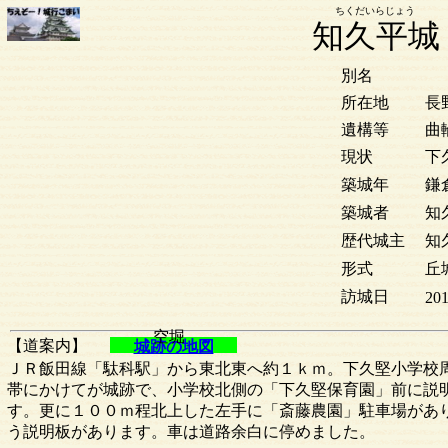
ちくだいらじょう
知久平城
別名
所在地
長
遺構等
曲
現状
下
築城年
鎌
築城者
知
歴代城主
知
形式
丘
訪城日
201
空堀
【道案内】
城跡の地図
ＪＲ飯田線「駄科駅」から東北東へ約１ｋｍ。下久堅小学校
帯にかけてが城跡で、小学校北側の「下久堅保育園」前に説
す。更に１００ｍ程北上した左手に「斎藤農園」駐車場があ
う説明板があります。車は道路余白に停めました。