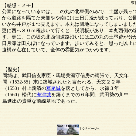
東
【感想・メモ】
公園になっているのは、二の丸の北東側のみで、土塁が残っ
から道路を隔てた東側やや南には三日月濠が残っており、公
いから井戸が１つ見えます。本丸は団地になってしまいまし
更に西へ８０ｍ程歩いて行くと、説明板があり、本丸西側の
す。更に、この堀の北西側道路沿いには二の丸の土塁跡が分
日月濠は田んぼになっています。歩いてみると、思った以上
遺構が点在していて、全体の雰囲気がつかめます。
【歴史】
岡城は、武田信玄家臣・馬場美濃守信房の縄張で、天文年
間（1532-55）末に築城されたと言われる。天文２２年
（1553）村上義清の
葛尾城
を落としてから、永禄３年
（1560）松代に
海津城
を築くまでの６年間、武田勢の川中
島進出の貴重な前線基地であった。
ＴＯＰページへ