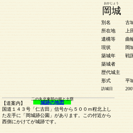
おかじょう
岡城
別名
古
所在地
上
遺構等
曲
現状
岡
築城年
戦
築城者
歴代城主
形式
平
200
訪城日
二の丸北東部の堀と土塁
城跡の地図
【道案内】
国道１４３号「仁古田」信号から５００ｍ程北上し
た左手に「岡城跡公園」があります。この付近から
西側にかけてが城跡です。