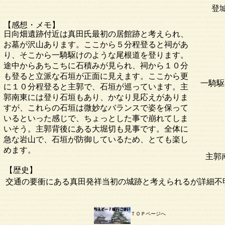
登
【感想・メモ】
日向畑遺跡付近は真田氏最初の居館跡と考えられ、
お墓が沢山あります。ここから５分程登ると祠があ
り、そこから一騎駆けのような尾根道を登ります。
途中からあちこちに石積みが見られ、祠から１０分
も登ると立派な石垣が正面に見えます。ここから更
一騎駆
に１０分程登ると主郭で、石垣が巡っています。主
郭南東には登り石垣もあり、かなり見応えがありま
すが、これらの石垣は微妙なバランスで姿を保って
いるといった感じで、ちょっとした事で崩れてしま
いそう。主郭背後にある大堀切も見事です。全体に
急な岩山で、石垣が防御しているため、とても楽し
めます。
主郭
【歴史】
交通の要衝にある真田発祥当初の城跡と考えられるが詳細不
ＴＯＰページへ