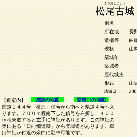
まつおこじょう
松尾古城
別名
所在地
長
遺構等
曲
現状
山
築城年
築城者
歴代城主
形式
山城
200
訪城日
城跡の地図
登城口の地図
【道案内】
国道１４４号「横沢」信号から南へと県道４号へ入
ります。７００ｍ程南下した信号を左折し、４００
ｍ程東進すると左手に神社があります。この神社の
奥にある「日向畑遺跡」から登城道があります。車
は神社か付近の余白に駐車可能です。