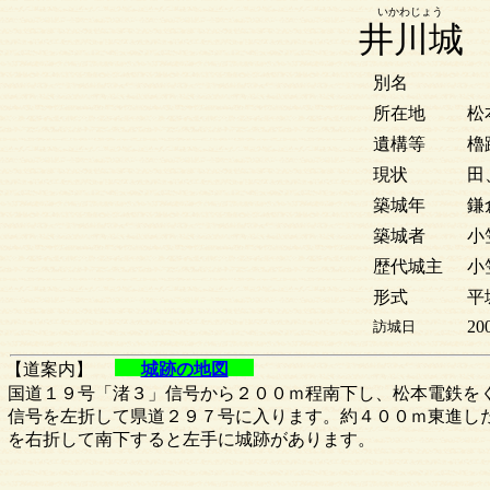
いかわじょう
井川城
別名
所在地
松
遺構等
櫓
現状
田
築城年
鎌
築城者
小
歴代城主
小
形式
平
20
訪城日
【道案内】
城跡の地図
国道１９号「渚３」信号から２００ｍ程南下し、松本電鉄を
信号を左折して県道２９７号に入ります。約４００ｍ東進し
を右折して南下すると左手に城跡があります。