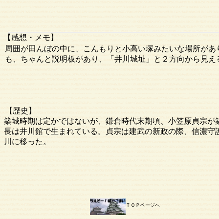
【感想・メモ】
周囲が田んぼの中に、こんもりと小高い塚みたいな場所があ
も、ちゃんと説明板があり、「井川城址」と２方向から見え
【歴史】
築城時期は定かではないが、鎌倉時代末期頃、小笠原貞宗が
長は井川館で生まれている。貞宗は建武の新政の際、信濃守
川に移った。
ＴＯＰページへ