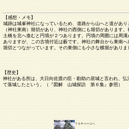
【感想・メモ】
城跡は城峯神社になっているため、道路から山へと道があり
（神社東南）堀切があり、神社の西側にも堀切があります。
土橋を北へ進むと円墳が２つあります。円墳の周囲には周溝
ありますが、この古墳付近は藪です。神社の舞台から東南へ
堀切とつながっています。その東側にも小さな横堀がありま
【歴史】
神社がある所は、大日向佐渡の臣・勘助の居城と言われ、弘治
て落城したという。（『図解 山城探訪 第６集』参照）
ＴＯＰページへ