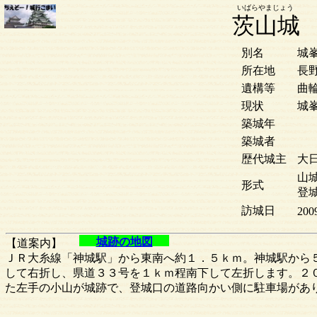
いばらやまじょう
茨山城
別名
城
所在地
長
遺構等
曲
現状
城
築城年
築城者
歴代城主
大
山城
形式
登
訪城日
200
城跡の地図
【道案内】
ＪＲ大糸線「神城駅」から東南へ約１．５ｋｍ。神城駅から
して右折し、県道３３号を１ｋｍ程南下して左折します。２
た左手の小山が城跡で、登城口の道路向かい側に駐車場があ