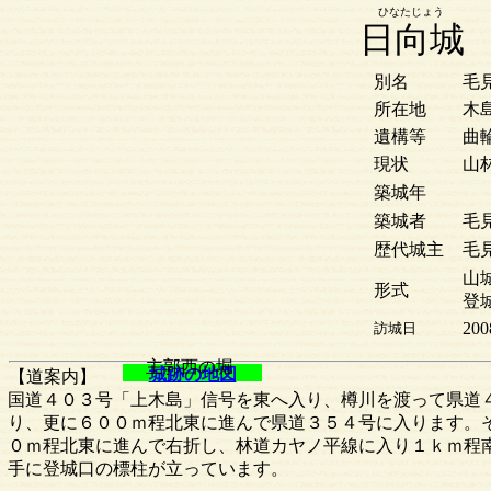
ひなたじょう
日向城
別名
毛
所在地
木
遺構等
曲
現状
山
築城年
築城者
毛
歴代城主
毛
山城
形式
登
200
訪城日
主郭西の堀
城跡の地図
【道案内】
国道４０３号「上木島」信号を東へ入り、樽川を渡って県道
り、更に６００ｍ程北東に進んで県道３５４号に入ります。
０ｍ程北東に進んで右折し、林道カヤノ平線に入り１ｋｍ程
手に登城口の標柱が立っています。