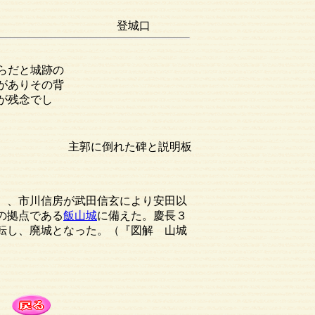
登城口
らだと城跡の
がありその背
が残念でし
主郭に倒れた碑と説明板
7）、市川信房が武田信玄により安田以
の拠点である
飯山城
に備えた。慶長３
移転し、廃城となった。（『図解 山城