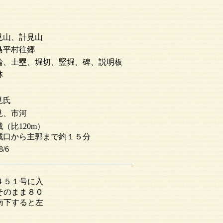
見山、計見山
島平村往郷
輪、土塁、堀切、竪堀、碑、説明板
林
見氏
見、市河
（比120m）
城口から主郭まで約１５分
8/6
４５１号に入
そのまま８０
南下すると左