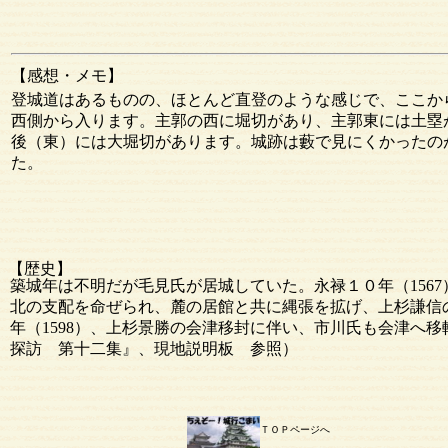
【感想・メモ】
登城道はあるものの、ほとんど直登のような感じで、ここか
西側から入ります。主郭の西に堀切があり、主郭東には土塁
後（東）には大堀切があります。城跡は藪で見にくかったの
た。
【歴史】
築城年は不明だが毛見氏が居城していた。永禄１０年（156
北の支配を命ぜられ、麓の居館と共に縄張を拡げ、上杉謙信
年（1598）、上杉景勝の会津移封に伴い、市川氏も会津へ
探訪 第十二集』、現地説明板 参照）
ＴＯＰページへ