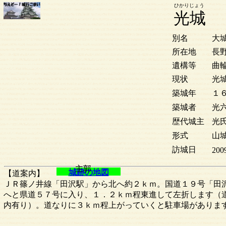
ひかりじょう
光城
別名
大
所在地
長
遺構等
曲
現状
光
築城年
１
築城者
光
歴代城主
光
形式
山城
訪城日
200
主郭
城跡の地図
【道案内】
ＪＲ篠ノ井線「田沢駅」から北へ約２ｋｍ。国道１９号「田
へと県道５７号に入り、１．２ｋｍ程東進して左折します（
内有り）。道なりに３ｋｍ程上がっていくと駐車場がありま