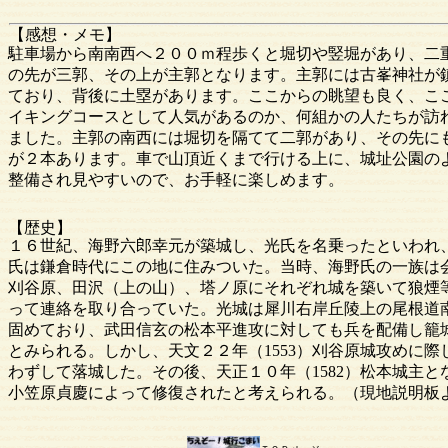
【感想・メモ】
駐車場から南南西へ２００ｍ程歩くと堀切や竪堀があり、二
の先が三郭、その上が主郭となります。主郭には古峯神社が
ており、背後に土塁があります。ここからの眺望も良く、こ
イキングコースとして人気があるのか、何組かの人たちが訪
ました。主郭の南西には堀切を隔てて二郭があり、その先に
が２本あります。車で山頂近くまで行ける上に、城址公園の
整備され見やすいので、お手軽に楽しめます。
【歴史】
１６世紀、海野六郎幸元が築城し、光氏を名乗ったといわれ
氏は鎌倉時代にこの地に住みついた。当時、海野氏の一族は
刈谷原、田沢（上の山）、塔ノ原にそれぞれ城を築いて狼煙
って連絡を取り合っていた。光城は犀川右岸丘陵上の尾根道
固めており、武田信玄の松本平進攻に対しても兵を配備し籠
とみられる。しかし、天文２２年（1553）刈谷原城攻めに際
わずして落城した。その後、天正１０年（1582）松本城主と
小笠原貞慶によって修復されたと考えられる。（現地説明板