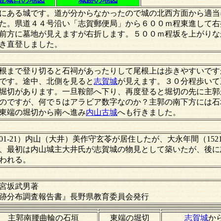
にある城です。道が分からなかったので城の北西方面から適当
た。県道４４号沿い「志賀郵便局」から６００ｍ程東進して右
前方に墓地が見えますが右折します。５００ｍ程坂を上がりな
き直登しました。
根まで登り切ると石祠があったりして尾根上は歩きやすいです
です。途中、北側を見ると
志賀城
が見えます。３０分程歩いて
堀切があります。一旦鞍部へ下り、再度登ると堀切の先に主郭
のですが、何で５はアラビア数字なのか？主郭の南下方には石
東端の堀切から南へ進み
内山古城
へも行きました。
01-21）内山（大井）美作守玄苓が居住したが、大永年間（1521
、最初は内山城主大井氏が志賀城の物見として築いたが、後に
われる。
宮坂武男著
跡分布調査報告書』長野県教育委員会発行
主郭南腰曲輪の石垣
東端の堀切
志賀城
か