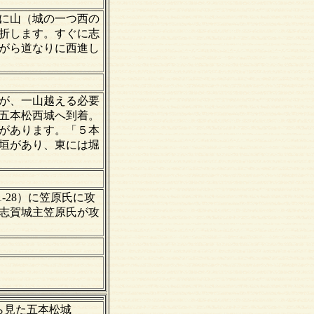
に山（城の一つ西の
折します。すぐに志
がら道なりに西進し
が、一山越える必要
五本松西城へ到着。
があります。「５本
垣があり、東には堀
-28）に笠原氏に攻
志賀城主笠原氏が攻
ら見た五本松城