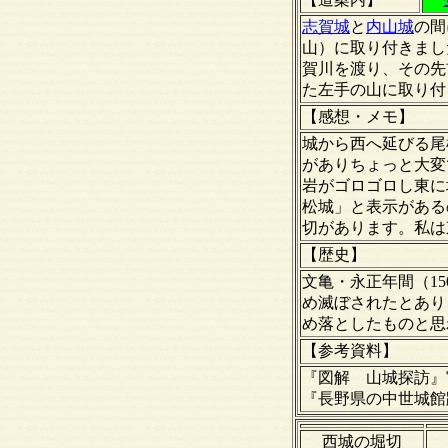
志賀城
と
内山城
の間
山）に取り付きまし
賀川を渡り、その先
た左手の山に取り付
【感想・メモ】
城から西へ延びる尾
がありちょっと大変
岩がゴロゴロし東に
松城」と表示がある
切があります。私は
【歴史】
文亀・永正年間（15
め滅ぼされたとあり
め落としたものと思
【
参考資料
】
『図解 山城探訪』
『長野県の中世城館
西城の堀切