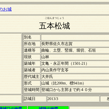
のお城
ごほんまつじょう
五本松城
別名
所在地
長野県佐久市志賀
遺構等
曲輪、土塁、竪堀、堀切、石垣
現状
山林
築城年
文亀・永正年間（1501-21）
築城者
内山美作守玄苓
歴代城主
大井氏
形式
山城（比200m、標941m）
登城時間
登城口から主郭まで約４０分
訪城日
2013/3
登城口の地図
城跡の地図