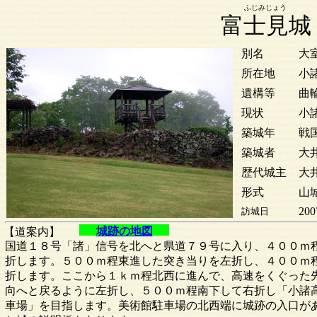
ふじみじょう
富士見城
別名
大
所在地
小
遺構等
曲
現状
小
築城年
戦
築城者
大
歴代城主
大
形式
山
200
訪城日
城跡の地図
【道案内】
国道１８号「諸」信号を北へと県道７９号に入り、４００ｍ
折します。５００ｍ程東進した突き当りを左折し、４００ｍ
折します。ここから１ｋｍ程北西に進んで、高速をくぐった
向へと戻るように左折し、５００ｍ程南下して右折し「小諸
車場」を目指します。美術館駐車場の北西端に城跡の入口が