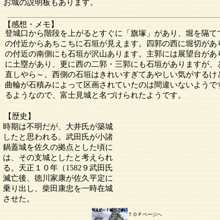
お城の説明板もあります。
【感想・メモ】
登城口から階段を上がるとすぐに「旗塚」があり、堀を隔て
の付近からあちこちに石垣が見えます。四郭の西に堀切があ
の付近の南側にも石垣が沢山あります。主郭には展望台があ
に土塁があり、更に西の二郭・三郭にも石垣がありますが、
直しやら～。西側の石垣はきれいすぎてあやしい気がするけ
曲輪が石積みによって区画されていたのは間違いないようで
るようなので、富士見城と名づけられたようです。
【歴史】
時期は不明だが、大井氏が築城
したと思われる。武田氏が小諸
鍋蓋城を佐久の拠点とした頃に
は、その支城としたと考えられ
る。天正１０年（1582９武田氏
滅亡後、徳川家康が佐久平定に
乗り出し、柴田康忠を一時在城
させた。
ＴＯＰページへ