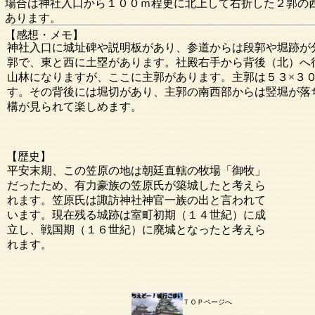
場合は神社入口から１００ｍ程更に北上して右折した２郭の
あります。
【感想・メモ】
神社入口に城址碑や説明板があり、参道からは段郭や堀跡が
郭で、東と西に土塁があります。社殿右手から背後（北）へ
山林になりますが、ここに主郭があります。主郭は５３×３
す。その背後には堀切があり、主郭の南西部からは竪堀が落
構が見られて楽しめます。
【歴史】
平安末期、この笠原の地は朝廷直轄の牧場「御牧」
だったため、有力豪族の笠原氏が築城したと考えら
れます。笠原氏は諏訪神社神官一族の出と言われて
います。現在残る城跡は室町初期（１４世紀）に成
立し、戦国期（１６世紀）に廃城となったと考えら
れます。
ＴＯＰページへ