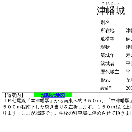
つばたじょう
津幡城
別名
所在地
津
遺構等
碑
現状
津
築城年
寿
築城者
平
歴代城主
平
形式
丘
20
訪城日
【道案内】
城跡の地図
ＪＲ七尾線「本津幡駅」から南東へ約３５０ｍ、「中津幡駅
５００ｍ程南下した突き当りを左折します。１５０ｍ程北上
ります。ここが城跡です。学校の駐車場に停めさせて頂きま