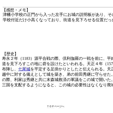
【感想・メモ】
津幡小学校の正門から入った左手にお城の説明板があり、そ
学校付近だけ小高くなっており、街道を見下ろせる位置だっ
【歴史】
寿永２年（1183）源平合戦の際、倶利伽羅の一戦を前に、
道を見下ろすこの地に砦を設けたといわれる。天正４年（15
布陣し、
七尾城
を平定する足掛かりとしたと伝えられる。天
越中に対する備えとして城を築き、弟の前田秀継に守らせた
の際、利家は秀継と共に末森城救済の軍議をこの城で開いた
三国を支配するようになると、この城の必要性はなくなり廃
ＴＯＰページへ