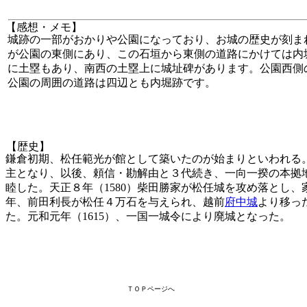
【感想・メモ】
城跡の一部がおかりや公園になっており、お城の歴史が刻ま
が公園の東側にあり、この石垣から東側の道路にかけては内
に土塁もあり、南西の土塁上に城址碑があります。公園西側
公園の周囲の道路は四辺とも内堀跡です。
【歴史】
鎌倉初期、松任範光が館として築いたのが始まりといわれる。長
主となり、以後、頼信・勘解由と３代続き、一向一揆の本拠
睦した。天正８年（1580）柴田勝家が松任城を攻め落とし
年、前田利長が松任４万石を与えられ、越前
府中城
より移っ
た。元和元年（1615）、一国一城令により廃城となった。
ＴＯＰページへ