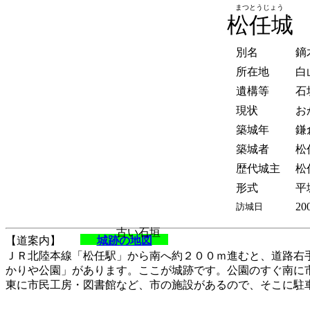
まつとうじょう
松任城
別名
鏑
所在地
白
遺構等
石
現状
お
築城年
鎌
築城者
松
歴代城主
松
形式
平
20
訪城日
古い石垣
【道案内】
城跡の地図
ＪＲ北陸本線「松任駅」から南へ約２００ｍ進むと、道路右
かりや公園」があります。ここが城跡です。公園のすぐ南に
東に市民工房・図書館など、市の施設があるので、そこに駐