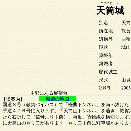
てつつじょう
天筒城
別名
天筒
所在地
敦賀
遺構等
曲輪
現状
城山
築城年
築城者
歴代城主
形式
山城
2005
訪城日
主郭にある展望台
城跡の地図
【道案内】
国道８号（敦賀バイパス）で「樫曲トンネル」を南へ抜けた
県道４７６号に入ります。「天筒山トンネル」を過ぎ、敦賀
たら右折して（信号より手前）、再度、貨物線を横切ります
に天筒山の登り口があります。登り口手前に駐車場がありま