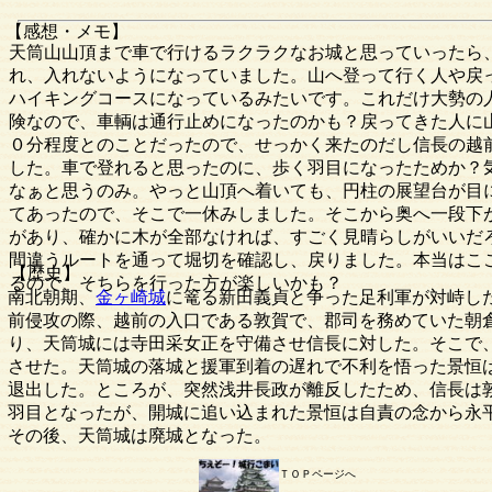
【感想・メモ】
天筒山山頂まで車で行けるラクラクなお城と思っていったら
れ、入れないようになっていました。山へ登って行く人や戻
ハイキングコースになっているみたいです。これだけ大勢の
険なので、車輌は通行止めになったのかも？戻ってきた人に
０分程度とのことだったので、せっかく来たのだし信長の越
した。車で登れると思ったのに、歩く羽目になったためか？
なぁと思うのみ。やっと山頂へ着いても、円柱の展望台が目
てあったので、そこで一休みしました。そこから奥へ一段下
があり、確かに木が全部なければ、すごく見晴らしがいいだ
間違うルートを通って堀切を確認し、戻りました。本当はこ
【歴史】
るので、そちらを行った方が楽しいかも？
南北朝期、
金ヶ崎城
に篭る新田義貞と争った足利軍が対峙した
前侵攻の際、越前の入口である敦賀で、郡司を務めていた朝
り、天筒城には寺田采女正を守備させ信長に対した。そこで
させた。天筒城の落城と援軍到着の遅れで不利を悟った景恒
退出した。ところが、突然浅井長政が離反したため、信長は敦
羽目となったが、開城に追い込まれた景恒は自責の念から永
その後、天筒城は廃城となった。
ＴＯＰページへ