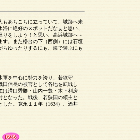
人もあちこちに立っていて、城跡へ来
水浴に絶好のスポットだなぁと思い、
巡りをしよう！と思い、高浜城跡へ～
ます。また櫓台の下（西側）には石垣
がらゆったりするにも、海で遊ぶにも
で水軍を中心に勢力を誇り、若狭守
織田信長の被官として各地を転戦し
主は溝口秀勝・山内一豊・木下利房
封となった。戦後、若狭国の領主と
した。寛永１１年（1634）、酒井