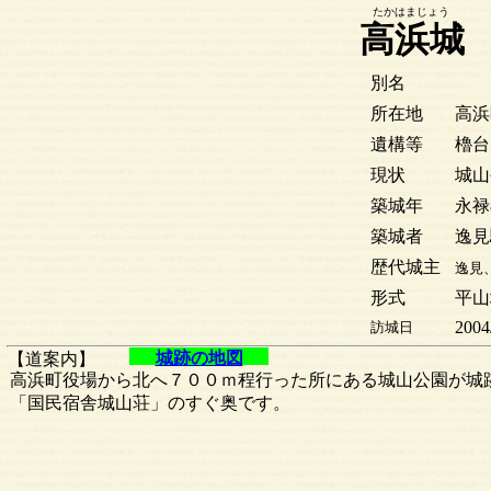
たかはまじょう
高浜城
別名
所在地
高浜
遺構等
櫓台
現状
城山
築城年
永禄8
築城者
逸見
歴代城主
逸見
形式
平山
2004
訪城日
城跡の地図
【道案内】
高浜町役場から北へ７００ｍ程行った所にある城山公園が城
「国民宿舎城山荘」のすぐ奥です。