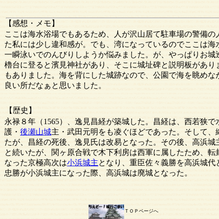
【感想・メモ】
ここは海水浴場でもあるため、人が沢山居て駐車場の警備の
た私には少し違和感が。でも、湾になっているのでここは海
一瞬泳いでのんびりしようか悩みました。が、やっぱりお城
櫓台に登ると濱見神社があり、そこに城址碑と説明板があり
もありました。海を背にした城跡なので、公園で海を眺めな
良い所だなぁと思いました。
【歴史】
永禄８年（1565）、逸見昌経が築城した。昌経は、西若狭
護・
後瀬山城
主・武田元明をも凌ぐほどであった。そして、
たが、昌経の死後、逸見氏は改易となった。その後、高浜城
と続いたが、関ヶ原合戦で木下利房は西軍に属したため、転
なった京極高次は
小浜城主
となり、重臣佐々義勝を高浜城代と
忠勝が小浜城主になった際、高浜城は廃城となった。
ＴＯＰページへ