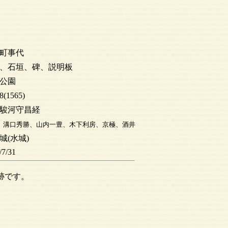
町事代
、石垣、碑、説明板
公園
(1565)
駿河守昌経
、溝口秀勝、山内一豊、木下利房、京極、酒井
城(水城)
/7/31
跡です。