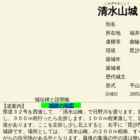
しみずやまじょう
清水山城
別名
所在地
福井
遺構等
曲輪
現状
毘沙
築城年
築城者
歴代城主
形式
平山
2005
訪城日
城址碑と説明板
城跡の地図
【道案内】
県道３２号を西進して、「清水山橋」で日野川を渡ります。
し、３００ｍ程行ったら左折します。１００ｍ程東進して、
道があります。ここを左折し少し北上すると、右手に「毘沙
城跡です。場所としては、「清水山橋」の２００ｍ程南、す
がらの住宅地がある中となります。最後の集落の中の道は狭