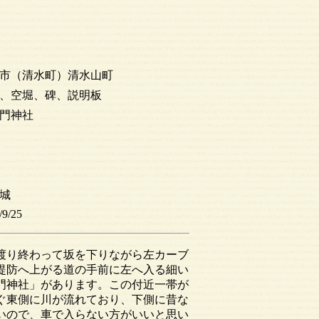
市（清水町）清水山町
、空堀、碑、説明板
門神社
城
/9/25
渡り終わって坂を下りながら左カーブ
堤防へ上がる道の手前に左へ入る細い
門神社」があります。この付近一帯が
ぐ東側に川が流れており、下側に昔な
いので、車で入らない方がいいと思い