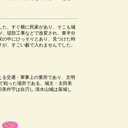
した。すぐ横に民家があり、そこも城
が、堤防工事などで改変され、東半分
家の中にひっそりとあり、見つけた時
すが、すごい藪で入れませんでした。
える交通・軍事上の要所であり、文明
巡って戦った場所である。城主・太田美
美作守は自刃し 清水山城は落城し