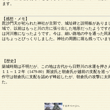
ます。
【感想・メモ】
毘沙門天が祀られた神社が主郭で、城址碑と説明板がありま
域で、以前はもっと川の方に張り出した地形だったようです
は河川敷になったようです。今は、細い路地の中を通った民
はちょっとびっくりしました。神社の周囲に堀も残っていま
【歴史】
築城時期は不明だが、この地は古代から日野川の水運を押さ
１１～１２年（1479-80）斯波氏と朝倉氏が越前の支配を
作守は朝倉氏に支配を認めず蜂起したが、朝倉氏の攻撃に太田
た。
ＴＯＰページへ