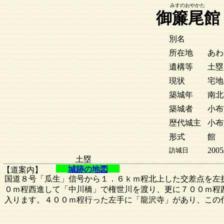
みすのおやかた
御簾尾館
別名
所在地
あわ
遺構等
土塁
現状
宅地
築城年
南北
築城者
小布
歴代城主
小布
形式
館
2005
訪城日
土塁
城跡の地図
【道案内】
国道８号「瓜生」信号から１．６ｋｍ程北上した交差点を左
０ｍ程西進して「中川橋」で権世川を渡り、更に７００ｍ程
入ります。４００ｍ程行った左手に「龍沢寺」があり、この