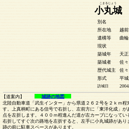
こまるじょう
小丸城
別名
所在地
越前
遺構等
曲輪
現状
築城年
天正3
築城者
佐々
歴代城主
佐々
形式
平城
2004
訪城日
【道案内】
城跡の地図
北陸自動車道「武生インター」から県道２６２号を２ｋｍ程
す。上真柄町にある信号で右折し、左前方に「東洋化成」が
点を左折します。４００ｍ程進んだ道が左カーブになってい
右折してすぐ次の路地を左折すると、左手に小丸城跡があり
跡の前に駐車スペースがあります。