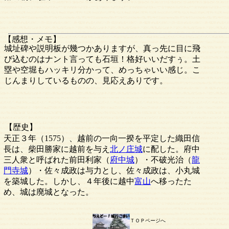
【感想・メモ】
城址碑や説明板が幾つかありますが、真っ先に目に飛
び込むのはナント言っても石垣！格好いいだすぅ。土
塁や空堀もハッキリ分かって、めっちゃいい感じ。こ
じんまりしているものの、見応えありです。
【歴史】
天正３年（1575）、越前の一向一揆を平定した織田信
長は、柴田勝家に越前を与え
北ノ庄城
に配した。府中
三人衆と呼ばれた前田利家（
府中城
）・不破光治（
龍
門寺城
）・佐々成政は与力とし、佐々成政は、小丸城
を築城した。しかし、４年後に越中
富山
へ移ったた
め、城は廃城となった。
ＴＯＰページへ