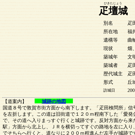
ひきたじょう
疋壇城
別名
疋
所在地
福
遺構等
曲
現状
畑
築城年
文明
築城者
疋
歴代城主
疋
形式
丘
200
訪城日
【道案内】
城跡の地図
国道８号で敦賀市街方面から南下します。「疋田検問所」信
を左折します。この道は旧街道で１２０ｍ程南下した「愛発
で、その道へ入りまっすぐ行くと城跡です。反対方面から来
駅」方面から北上し、ＪＲを横切ってすぐの路地を左に入り
でそちらへ行くと、道なりに２００ｍ程進んだ左手が城跡で