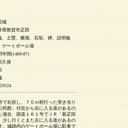
田城
井県敦賀市疋田
輪、土塁、横堀、石垣、碑、説明板
、ゲートボール場
年間(1469-87)
田久保
田
城
5/9/24
号で右折し、７０ｍ程行った突き当り
公民館」付近から右に入る道があるの
た場合、国道１６１号でＪＲ「新疋田
、少し行くとまた左に入る道があるの
す。城跡内のゲートボール場に駐車で