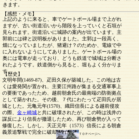
きます。
【感想・メモ】
上記のように来ると、車でゲートボール場まで上がれ
ますが、古い街道沿いから階段を上っていくと石垣が
見られます。街道沿いに城跡の案内が出ています。主
郭前には碑と説明板がありました。主郭は一段高く、
畑になっていましたが、猪避け？のためか、電線で中
に入れないようにしてありました。ゲートボール場の
奥には電車が走っており、どうも鉄道で城域は分断さ
れたようです。鉄道側から見ると、堀もよく分かりま
す。
【歴史】
文明年間(1469-87)、疋田久保が築城した。この地は古
くは愛発関が置かれ、主要江州路が集まる交通軍事上
の要衝であったため、越前朝倉氏の最南端の防衛拠点
として築かれた。その後、７代にわたって疋田氏が居
城とした。元亀元年(1570)、織田信長による越前侵攻
の際、
金ヶ崎城
と共に破壊されたが、この時は浅井の
謀反により信長が撤退したため、再び朝倉勢が入って
修復した。しかし、天正元年（1573）信長による朝倉
義景追撃戦で完全に破却された。
ＴＯＰページへ