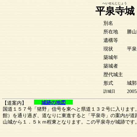
へいせんじじょう
平泉寺城
別名
所在地
勝山
遺構等
現状
平泉
築城年
築城者
歴代城主
形式
城郭
2005
訪城日
城跡の地図
【道案内】
国道１５７号「猪野」信号を東へと県道１３２号に入ります
館）を通り過ぎ、道なりに東進すると「平泉寺」の案内が道
山城から１．５ｋｍ程東となります。この平泉寺が城跡です