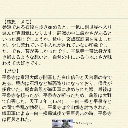
【感想・メモ】
参道である石段を歩き始めると、一気に別世界へ入り
込んだ雰囲気になります。静寂の中に厳かさがあると
いった感じでしょうか。途中、玄成院庭園を見ました
が、少し荒れていて手入れがされていない印象でし
た。でも、苔が美しかったです。平泉寺一帯は身が引
き締まるような想いと、自然の中にいる心地よさが味
わえて大好きです。
【歴史】
平泉寺は泰澄大師が開基した白山信仰と天台宗の寺で
ある。境内は石垣など城郭造りになっており、僧兵が
多数いた。朝倉義景が織田軍に攻められた際、最後は
平泉寺を頼ったが、平泉寺が断ったため、義景は大野
で自害した。天正２年（1574）、一向一揆と平泉寺と
の間で争乱が勃発し、平泉寺は全山焼き討ちされた。
織田軍による一向一揆殲滅後で豊臣秀吉の時、平泉寺
は再興された。
ＴＯＰページへ