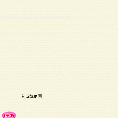
玄成院庭園