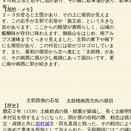
ｋｍ程上ると右手に池があり、その横に駐車場があり、駐車
有）。
【感想・メモ】
２～３分登ると土塁があり、その上に堀切が見えま
す。この右手が主郭で石垣や「旗立岩」という大きな
岩があります。ここからの眺望が素晴らしく、山城の
醍醐味が存分に味わえます。御嶽山をはじめ、南アル
プス連峰までくっきり見えました。主郭の東下や南下
にも堀切があり、この付近には岩がゴロゴロしていま
す。また、最初の堀切から左へ進むと「太鼓櫓」があ
り、その南西に堀が少し複雑にあって面白いです。更
に南や南西に郭が続きます。
主郭西側の石垣
太鼓櫓南西方向の堀切
【歴史】
暦応２年（1339）土岐頼貞の孫・頼重が築城し、長く土岐
木付近を領するようになった。関が原の合戦の際、頼忠は徳
父・貞徳と共に
岩村城
主・田丸直昌と戦った。その戦功により
り改めて妻木を所領として与えられた。元和期頃にはこの城