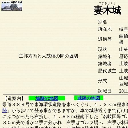
つまきじょう
妻木城
別名
所在地
岐
曲
遺構等
板
現状
山
主郭方向と太鼓櫓の間の堀切
築城年
暦応
築城者
土
歴代城主
土
山城
形式
登
訪城日
2011
城跡の地図
【道案内】
城跡の地図
県道３８８号で東海環状道路を東へくぐり、１．３ｋｍ程東
跡
」から歩いて登る事ができますが、車で城跡近くまで行け
にぶつかったら右折し、１．８ｋｍ程南下した「名岐国際ゴ
３０ｍ先で道が２手に分かれ、左手はゴルフ場へ、右手が林