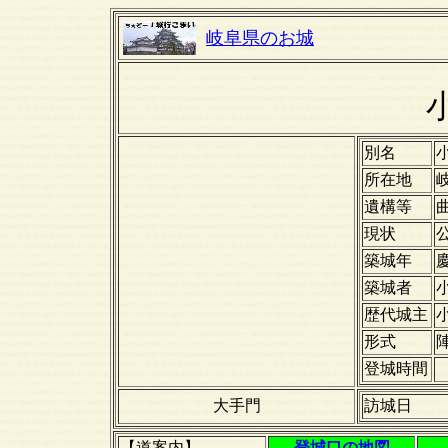
岐阜県のお城
別名
所在地
遺構等
現状
築城年
築城者
歴代城主
形式
登城時間
大手門
訪城日
【道案内】
登城口の地図