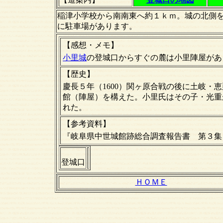
稲津小学校から南南東へ約１ｋｍ。城の北側
に駐車場があります。
【感想・メモ】
小里城
の登城口からすぐの麓は小里陣屋があ
【歴史】
慶長５年（1600）関ヶ原合戦の後に土岐・
館（陣屋）を構えた。小里氏はその子・光重が
れた。
【
参考資料
】
『岐阜県中世城館跡総合調査報告書 第３集
登城口
ＨＯＭＥ