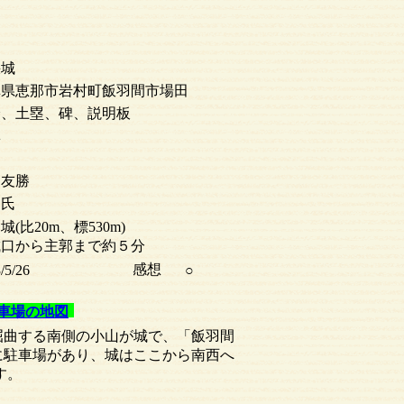
峡城
阜県恵那市岩村町飯羽間市場田
輪、土塁、碑、説明板
林
山友勝
山氏
城(比20m、標530m)
城口から主郭まで約５分
感想
/5/26
○
車場の地図
屈曲する南側の小山が城で、「飯羽間
に駐車場があり、城はここから南西へ
す。