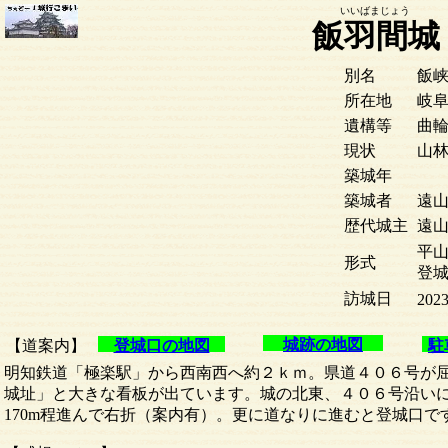
いいばまじょう
飯羽間城
別名
飯
所在地
岐
遺構等
曲
現状
山
築城年
築城者
遠
歴代城主
遠
平山
形式
登
訪城日
2023
城跡の地図
【道案内】
登城口の地図
駐
明知鉄道「極楽駅」から西南西へ約２ｋｍ。県道４０６号が
城址」と大きな看板が出ています。城の北東、４０６号沿い
170m程進んで右折（案内有）。更に道なりに進むと登城口で