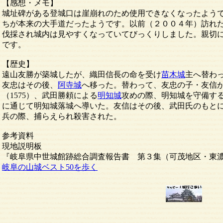
【感想・メモ】
城址碑がある登城口は崖崩れのため使用できなくなったよう
ちが本来の大手道だったようです。以前（２００４年）訪れ
伐採され城内は見やすくなっていてびっくりしました。親切
です。
【歴史】
遠山友勝が築城したが、織田信長の命を受け
苗木城
主へ替わ
友忠はその後、
阿寺城
へ移った。替わって、友忠の子・友信
（1575）、武田勝頼による
明知城
攻めの際、明知城を守備す
に通じて明知城落城へ導いた。友信はその後、武田氏のもと
兵の際、捕らえられ殺害された。
参考資料
現地説明板
『岐阜県中世城館跡総合調査報告書 第３集（可茂地区・東
岐阜の山城ベスト50を歩く