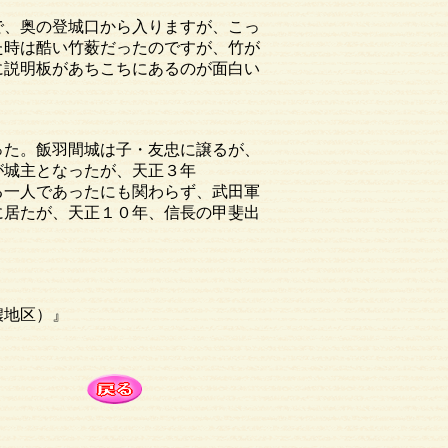
で、奥の登城口から入りますが、こっ
た時は酷い竹薮だったのですが、竹が
に説明板があちこちにあるのが面白い
った。飯羽間城は子・友忠に譲るが、
が城主となったが、天正３年
る一人であったにも関わらず、武田軍
に居たが、天正１０年、信長の甲斐出
濃地区）』