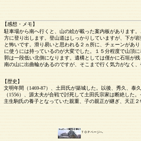
【感想・メモ】
駐車場から南へ行くと、山の絵が載った案内板があります。
方に登り出します。登山道はしっかりしていますが、下が岩
と怖いです。滑り易いと思われる２ヵ所に、チェーンがあり
に使うには持っているのが大変でした。１５分程度で山頂に
郭は一段低い北側になります。遺構としては僅かに石垣が残
南の山に出曲輪があるのですが、そこまで行く気力がなく、
【歴史】
文明年間（1469-87）、土田氏が築城した。以後、秀久、
（1556）、源太夫が合戦で討死して土田氏宗家は断絶した
主生駒氏の養子となっていた親重、子の親正が継ぎ、天正２年
ＴＯＰページへ