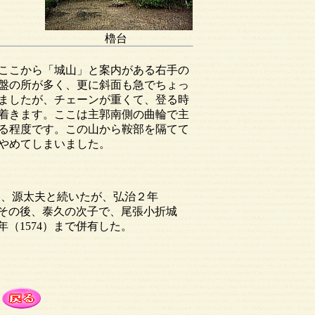
櫓台
ここから「城山」と案内がある右手の
盤の所が多く、更に斜面も急でちょっ
ましたが、チェーンが重くて、登る時
着きます。ここは主郭南側の曲輪で主
る程度です。この山から鞍部を隔てて
やめてしまいました。
泰久、源太夫と続いたが、弘治２年
。その後、泰久の次子で、尾張小折城
（1574）まで併有した。