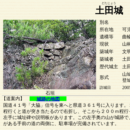
どたじょう
土田城
別名
所在地
可
遺構等
曲
現状
山
築城年
文明
築城者
土
歴代城主
土
山城
形式
登
200
訪城日
石垣
【道案内】
城跡の地図
国道４１号「大脇」信号を東へと県道３６１号に入ります。
程行くと道が突き当たるので右折し、そこから２００ｍ程行
左手に城址碑や説明板があります。この左手奥の山が城跡で
がある手前の道の両側に、駐車場が完備されています。