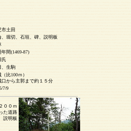
児市土田
輪、堀切、石垣、碑、説明板
林
年間(1469-87)
田氏
田、生駒
（比100ｍ）
城口から主郭まで約１５分
5/7/9
２００ｍ
った道路
、説明板