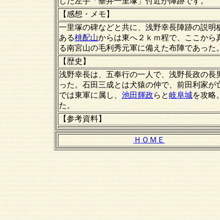
した左手「垂井一里塚」付近が陣跡です。
【感想・メモ】
一里塚の碑などと共に、浅野幸長陣跡の説明
ある
桃配山
からは東へ２ｋｍ程で、ここから
る南宮山の毛利秀元軍に備えた布陣であった
【歴史】
浅野幸長は、五奉行の一人で、浅野長政の長
った。石田三成とは犬猿の仲で、前田利家が
では東軍に属し、
池田輝政
らと
岐阜城
を攻略
た。
【
参考資料
】
ＨＯＭＥ