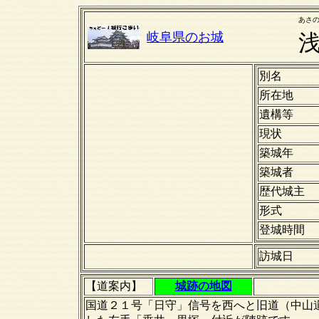
あさ
岐阜県のお城
別名
所在地
遺構等
現状
築城年
築城者
歴代城主
形式
登城時間
訪城日
【道案内】
城跡の地図
国道２１号「日守」信号を西へと旧道（中山