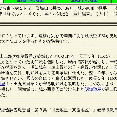
から東へ約１ｋｍ。登城口は幾つかあり、城の東側（搦手）（
車可能でおススメです。城の西側だと「豊川稲荷」（大手）（
やすくなっています。遺構は完存で周囲にある畝状空堀群が見
の大きなコブを伴ったものが独特です。
)、遠山三郎兵衛尉景重が築城したといわれる。天正３年（1575）
長方となっていた明知城を包囲した。城内で謀反が起こり、一
長が援軍を送り、明知城主・遠山景行の子・利景が奪還した。
の圧迫を受け、明知城を去り徳川家康に仕えた。翌１２年、小
城させたが、秀吉の命により森氏に返還した。慶長５年（160
村城
主・田丸直昌家臣が守る明知城を攻略した。この功により
石を領した。明知城は、城の西側麓に設けられた
明知陣屋
が遠山
った。
跡総合調査報告書 第３集（可茂地区・東濃地区）』岐阜県教