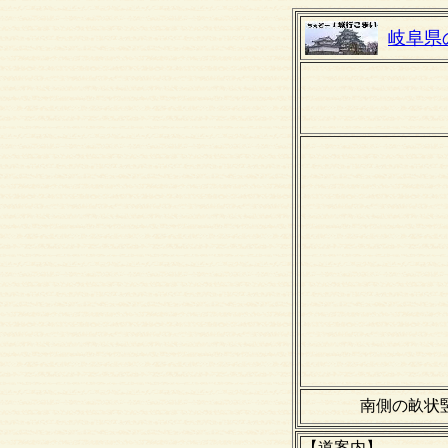
岐阜県
南側の畝状
【道案内】