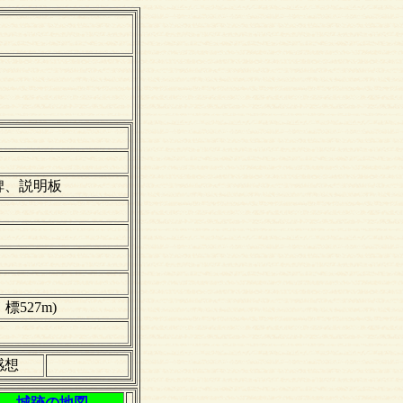
碑、説明板
527m)
感想
城跡の地図