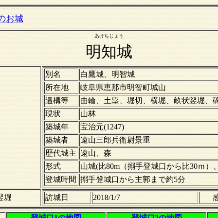
のお城
あけちじょう
明知城
別名
白鷹城、明智城
所在地
岐阜県恵那市明智町城山
遺構等
曲輪、土塁、堀切、横堀、畝状竪堀、
現状
山林
築城年
宝治元(1247)
築城者
遠山三郎兵衛尉景重
歴代城主
遠山、森
形式
山城(比80m（搦手登城口から比30ｍ）、標
登城時間
搦手登城口から主郭まで約5分
竪堀
訪城日
2018/1/7
登城口1の地図
登城口2の地図