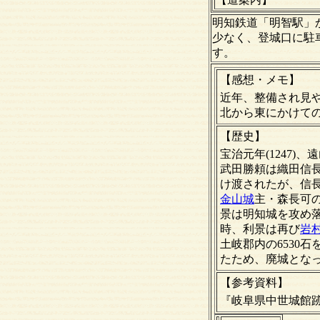
明知鉄道「明智駅」
少なく、登城口に駐
す。
【感想・メモ】
近年、整備され見
北から東にかけて
【歴史】
宝治元年(1247
武田勝頼は織田信
け渡されたが、信
金山城
主・森長可
景は明知城を攻め落
時、利景は再び
岩
土岐郡内の6530
たため、廃城とな
【
参考資料
】
『岐阜県中世城館