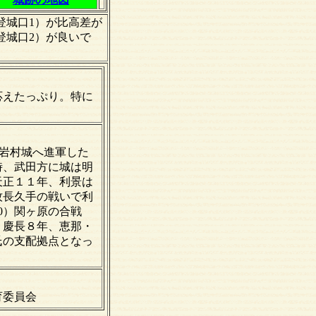
登城口1）が比高差が
登城口2）が良いで
応えたっぷり。特に
、岩村城へ進軍した
時、武田方に城は明
天正１１年、利景は
牧長久手の戦いで利
0）関ヶ原の合戦
、慶長８年、恵那・
氏の支配拠点となっ
育委員会