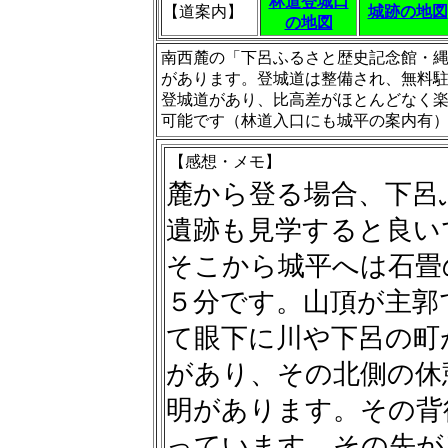
林道登城口
【道案内】
城跡の地図
の地図
南西麓の「下呂ふるさと歴史記念館・
があります。登城道は整備され、無料
登城道があり、比高差がほとんどなく
可能です（林道入口にも城平の案内有
【感想・メモ】
麓から登る場合、下呂
遺跡も見学すると良い
そこから城平へは石畳
５分です。山頂が主郭
て眼下に川や下呂の町
があり、その北側の休
明があります。その背
っています。その先が