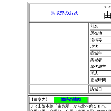
ゆら
鳥取県のお城
別名
所在地
遺構等
現状
築城年
築城者
歴代城主
形式
登城時間
訪城日
【道案内】
城跡の地図
ＪＲ山陰本線「由良駅」から北へ約１ｋｍ。