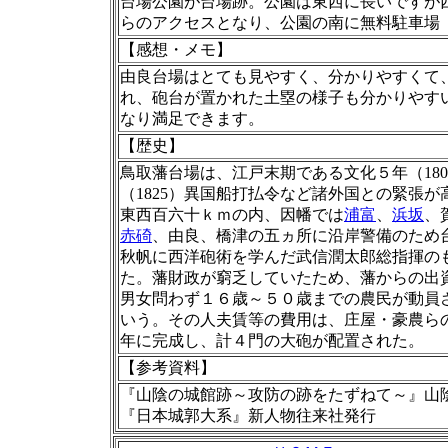
台場公園が台場跡。公園は東西に長いですが
らのアクセスとなり、公園の南に無料駐車場
【感想・メモ】
由良台場はとても見やすく、分かりやすくて
れ、砲台が置かれた土塁の様子も分かりやす
なり満足できます。
【歴史】
鳥取藩台場は、江戸末期である文化５年（18
（1825）異国船打払令など諸外国との緊張
東西百六十ｋｍの内、因幡では
浦富
、
浜坂
、
赤碕
、由良、橋津の五ヵ所に沿岸警備のため
秋帆に西洋砲術を学んだ武信潤太郎総指揮のも
た。藩財政が窮乏していたため、藩からの出
男女問わず１６歳～５０歳までの農民が動員
いう。その人夫賃等の費用は、庄屋・豪農ら
年に完成し、計４門の大砲が配置された。
【
参考資料
】
『山陰の城館跡～攻防の跡をたずねて～』山
『日本城郭大系』新人物往来社発行