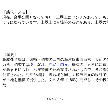
【感想・メモ】
現在、台場公園となっており、土塁上にベンチがあって、ち
ようになっています。土塁上に台場跡の石碑があり、土塁の
【歴史】
鳥取藩台場は、因幡・伯耆の二国の海岸線東西百六十ｋｍの
カ所、伯耆では
境
、淀江、
赤碕
、
由良
、橋津の五ヵ所に建造
が高まるにつれ、沿岸警備のため築造されたもので、各台場
配置された。淀江台場は、境台場と同じく松波宏元の設計で
が土地を無償で提供した。文久３年（1863）完成し、その
た。
ＴＯＰページへ