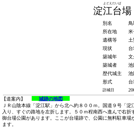
よどえだいば
淀江台場
別名
鳥
所在地
米
遺構等
土
現状
台
築城年
文久
築城者
池
歴代城主
池
形式
台
20
訪城日
【道案内】
城跡の地図
ＪＲ山陰本線「淀江駅」から北へ約８００ｍ。国道９号「淀
入り、すぐの路地を左折します。５０ｍ程南西へ進んで右折
御台場公園があります。ここが台場跡で、公園に無料駐車場
ます。