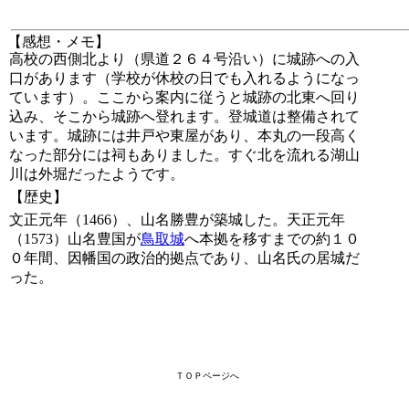
【感想・メモ】
高校の西側北より（県道２６４号沿い）に城跡への入
口があります（学校が休校の日でも入れるようになっ
ています）。ここから案内に従うと城跡の北東へ回り
込み、そこから城跡へ登れます。登城道は整備されて
います。城跡には井戸や東屋があり、本丸の一段高く
なった部分には祠もありました。すぐ北を流れる湖山
川は外堀だったようです。
【歴史】
文正元年（1466）、山名勝豊が築城した。天正元年
（1573）山名豊国が
鳥取城
へ本拠を移すまでの約１０
０年間、因幡国の政治的拠点であり、山名氏の居城だ
った。
ＴＯＰページへ