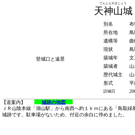
てんじんやまじょう
天神山城
別名
布
所在地
鳥
遺構等
曲
現状
鳥
築城年
文
登城口と遠景
築城者
山
歴代城主
山
形式
平
20
訪城日
【道案内】
城跡の地図
ＪＲ山陰本線「湖山駅」から南西へ約１ｋｍにある「鳥取緑
城跡です。駐車場がないため、付近の余白に停めました。