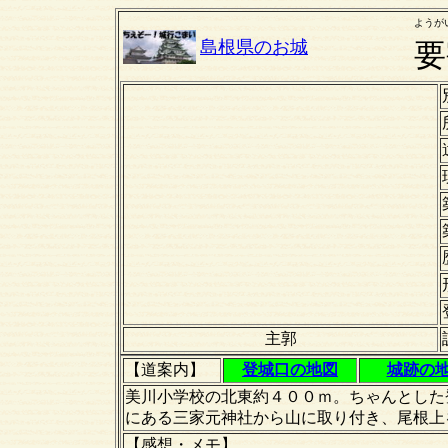
ようが
島根県のお城
要
主郭
【道案内】
登城口の地図
城跡の
美川小学校の北東約４００ｍ。ちゃんとした
にある三家元神社から山に取り付き、尾根上
【感想・メモ】