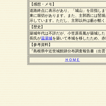
【感想・メモ】
道路終点に表示があり、「城山」を目指しま
東に堀切があります。また、主郭西には竪堀
示しています。ただし、主郭以外は藪が酷く
【歴史】
築城年代は不詳だが、小笠原長胤が築城した
長氏が
温湯城
を築いて本城を移したため、赤
【
参考資料】
『島根県中近世城館跡分布調査報告書（出雲
ＨＯＭＥ