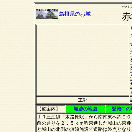
せきじ
島根県のお城
赤
主郭
【道案内】
城跡の地図
登城口の
ＪＲ三江線「木路原駅」から南南東へ約９０
前の通りを２．５ｋｍ程東進した城山の東麓
と城山の北側の無線施設で道路は終点となり