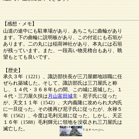
【感想・メモ】
山道の途中にも駐車場があり、あちこちに曲輪があり
ます。下の曲輪に説明板があり、この付近にも石垣が
あります。二の丸には稲荷神社があり、本丸には石垣
が残っています。また、一段高い物見櫓台もあり、眺
望もとても良いです。
【歴史】
承久３年（1221）、諏訪部扶長が三刀屋郷地頭職に任
ぜられ築城した。そして、諏訪部氏は三刀屋氏と称
し、１４代・３６８年もの間、この城に居城した。１
４代・三刀屋久扶は
月山富田城
主・尼子氏に従った
が、天文１１年（1542）、大内義隆に攻められ大内氏
に一旦従った。その後再び尼子氏に従ったが、永禄５
年（1562）、今度は毛利元就に従った。しかし、天正
１６年（1588）毛利輝元に領地を没収され三刀屋氏は
滅亡した。
ＴＯＰページへ