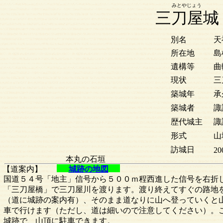
みとやじょう
三刀屋城
別名
天
所在地
島
遺構等
曲
現状
三
築城年
承
築城者
諏
歴代城主
諏
形式
山
訪城日
20
本丸の石垣
【道案内】
城跡の地図
国道５４号「地主」信号から５００ｍ程西進した信号を右折
「三刀屋橋」で三刀屋川を渡ります。渡り終えてすぐの路地
（道に城跡の案内有）、そのまま道なりに山へ登っていくと
車で行けます（ただし、道は細いので注意してください）。
城跡で、山頂に駐車できます。