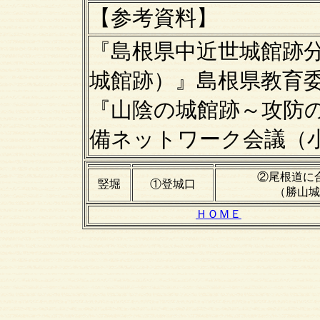
【
参考資料】
『島根県中近世城館跡
城館跡）』島根県教育
『山陰の城館跡～攻防
備ネットワーク会議（
②尾根道に
竪堀
①登城口
（勝山城
ＨＯＭＥ