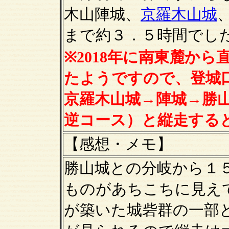
木山陣城、
京羅木山城
まで約３．５時間でし
※2018年に南東麓か
たようですので、登城
京羅木山城→陣城→勝
逆コース）と縦走する
【感想・メモ】
勝山城との分岐から１
ものがあちこちに見え
が築いた城砦群の一部