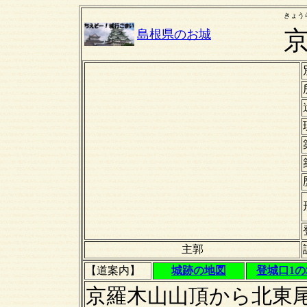
きょう
島根県のお城
主郭
【道案内】
城跡の地図
登城口1
京羅木山山頂から北東