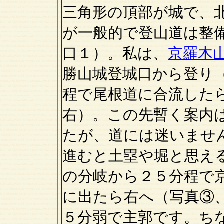
三角形の頂部が城で、
が一般的で登山道は整
口１）。私は、
京羅木
勝山城登城口から登り
程で尾根道に合流した
右）。この先暫く案内
たが、道には迷いませ
進むと土塁や堀と思え
の分岐から２５分程で
に出たら右へ（写真③
５分弱で主郭です。ち