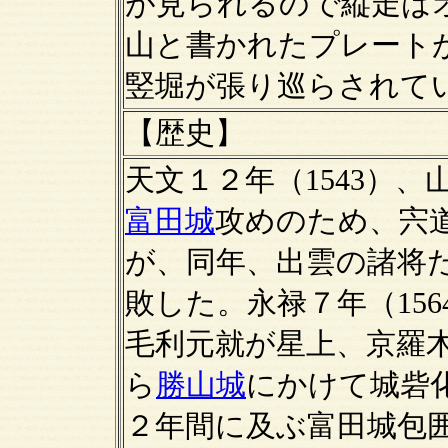
が見られるので縦走は
山と書かれたプレート
竪堀が張り巡らされて
【歴史】
天文１２年（1543）
富田城
攻めのため、宍
が、同年、出雲の諸将
敗した。永禄７年（15
毛利元就が星上、京羅
ら
勝山城
にかけて城砦
２年間に及ぶ富田城包