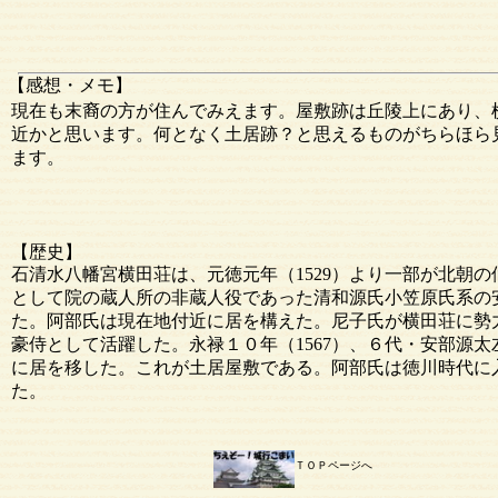
【感想・メモ】
現在も末裔の方が住んでみえます。屋敷跡は丘陵上にあり、
近かと思います。何となく土居跡？と思えるものがちらほら
ます。
【歴史】
石清水八幡宮横田荘は、元徳元年（1529）より一部が北朝
として院の蔵人所の非蔵人役であった清和源氏小笠原氏系の
た。阿部氏は現在地付近に居を構えた。尼子氏が横田荘に勢
豪侍として活躍した。永禄１０年（1567）、６代・安部源
に居を移した。これが土居屋敷である。阿部氏は徳川時代に
た。
ＴＯＰページへ