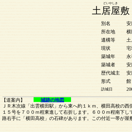
どいやしき
土居屋敷
別名
安
所在地
横
遺構等
土
現状
宅
築城年
永
築城者
安
歴代城主
安
形式
館
20
訪城日
【道案内】
城跡の地図
ＪＲ木次線「出雲横田駅」から東へ約１ｋｍ、横田高校の西
１５号を７００ｍ程東進して右折します。６００ｍ程南下し
路右手に「横田高校」の石碑があります。この付近一帯が屋