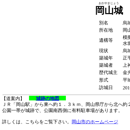
おかやまじょう
岡山城
別名
烏
所在地
岡
模
遺構等
水
現状
烏
築城年
正平
築城者
上
歴代城主
金
形式
平
訪城日
201
【道案内】
城跡の地図
ＪＲ「岡山駅」から東へ約１．３ｋｍ、岡山県庁から北へ約
公園一帯が城跡で、公園南西側に有料駐車場があります。
詳しくは、こちらをご覧下さい。
岡山市のホームページ