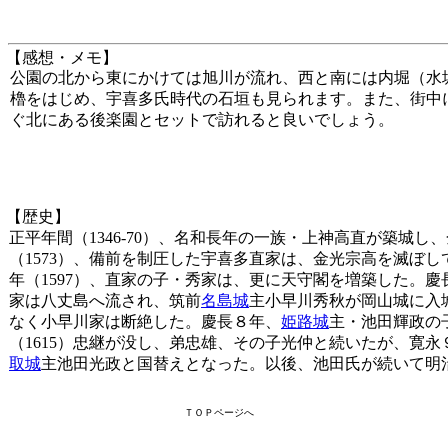
【感想・メモ】
公園の北から東にかけては旭川が流れ、西と南には内堀（水
櫓をはじめ、宇喜多氏時代の石垣も見られます。また、街中
ぐ北にある後楽園とセットで訪れると良いでしょう。
【歴史】
正平年間（1346-70）、名和長年の一族・上神高直が築城
（1573）、備前を制圧した宇喜多直家は、金光宗高を滅ぼ
年（1597）、直家の子・秀家は、更に天守閣を増築した。
家は八丈島へ流され、筑前
名島城
主小早川秀秋が岡山城に入
なく小早川家は断絶した。慶長８年、
姫路城
主・池田輝政の
（1615）忠継が没し、弟忠雄、その子光仲と続いたが、寛永
取城
主池田光政と国替えとなった。以後、池田氏が続いて明
ＴＯＰページへ